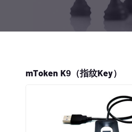
mToken K9（指纹Key）