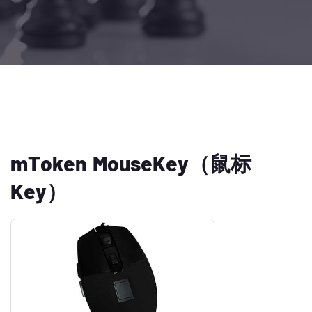
mToken MouseKey（鼠标
Key）